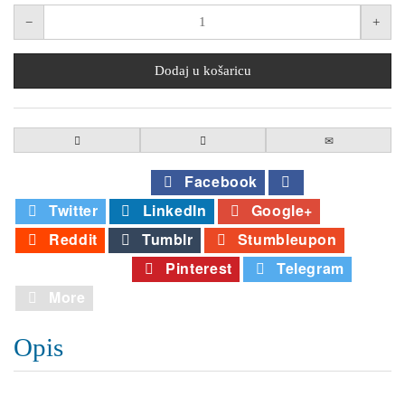
Comment
Facebook
Twitter
LinkedIn
Google+
Reddit
Tumblr
Stumbleupon
Whatsapp
Pinterest
Telegram
More
Opis