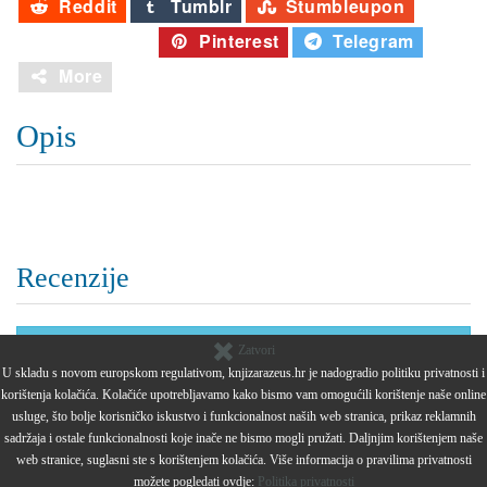
Reddit
Tumblr
Stumbleupon
Whatsapp
Pinterest
Telegram
More
Opis
Recenzije
Zatvori
Trenutno nema recenzija za ovaj proizvod.
U skladu s novom europskom regulativom, knjizarazeus.hr je nadogradio politiku privatnosti i
korištenja kolačića. Kolačiće upotrebljavamo kako bismo vam omogućili korištenje naše online
usluge, što bolje korisničko iskustvo i funkcionalnost naših web stranica, prikaz reklamnih
sadržaja i ostale funkcionalnosti koje inače ne bismo mogli pružati. Daljnjim korištenjem naše
web stranice, suglasni ste s korištenjem kolačića. Više informacija o pravilima privatnosti
možete pogledati ovdje:
Politika privatnosti