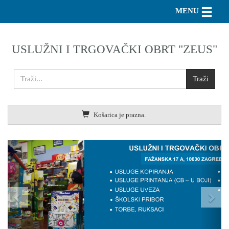
Toggle n
MENU
USLUŽNI I TRGOVAČKI OBRT "ZEUS"
Košarica je prazna.
Previous
Nex