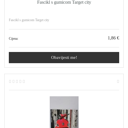
Fascikl s gumicom Target city
Fascikl s gumicom Target city
1,86 €
Cijena:
Obavijesti me!