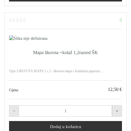
Mapa likovna +kolaž 1,2razred ŠK
Opis LIKOVNA MAPA 1 i 2 - likovna mapa s kolažnim papirom ...
12,50 €
Cijena: