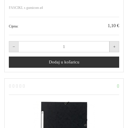
FASCIKL s gumicom a4
1,10 €
Cijena: