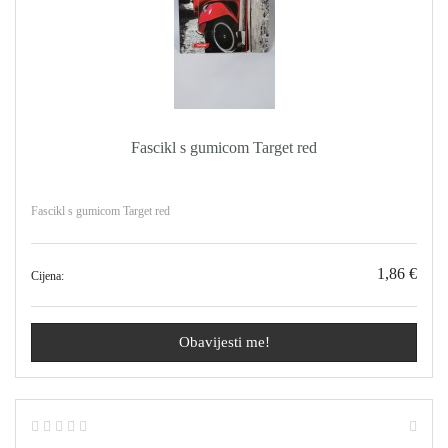
Fascikl s gumicom Target red
Fascikl s gumicom Target red
1,86 €
Cijena:
Obavijesti me!