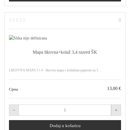
Mapa likovna+kolaž 3,4 razred ŠK
LIKOVNA MAPA 3 i 4 - likovna mapa s kolažnim papirom za 3. ...
13,00 €
Cijena: