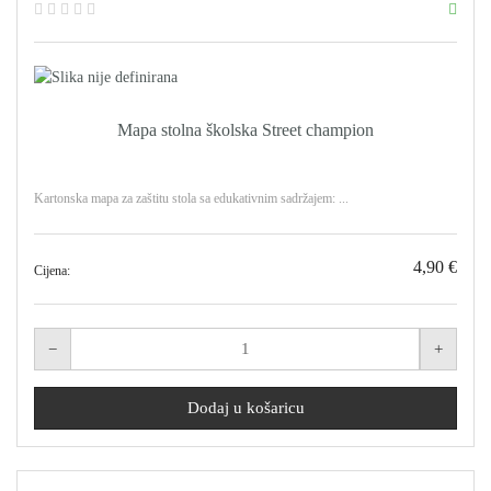
Mapa stolna školska Street champion
Kartonska mapa za zaštitu stola sa edukativnim sadržajem: ...
4,90 €
Cijena: