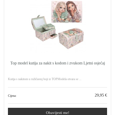
Top model kutija za nakit s kodom i zvukom Ljetni osjećaj
Kutija s nakitom u ružičastoj boji iz TOPModela otvara se ...
29,95 €
Cijena:
Obavijesti me!