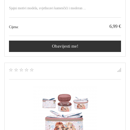
Sjajni motivi modela, svjetlucavi kamenčići i moderan ...
6,99 €
Cijena:
Obavijesti me!