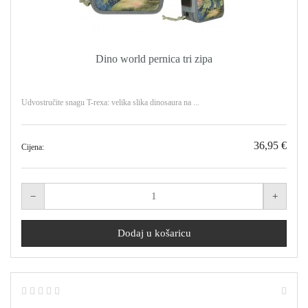
Dino world pernica tri zipa
Udvostručite snagu T-rexa: velika slika dinosaura na ...
36,95 €
Cijena: