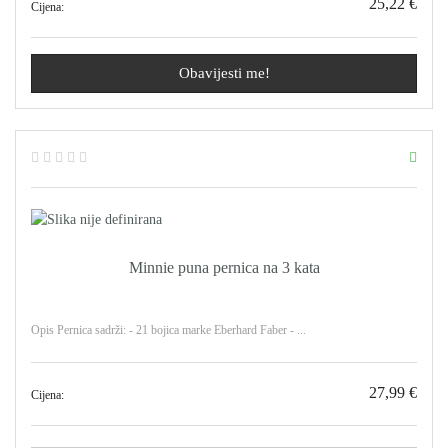
25,22 €
Cijena:
Obavijesti me!
Minnie puna pernica na 3 kata
Opis Pernica sadrži: - 21 bojica marke Eberhard Faber - ...
27,99 €
Cijena: