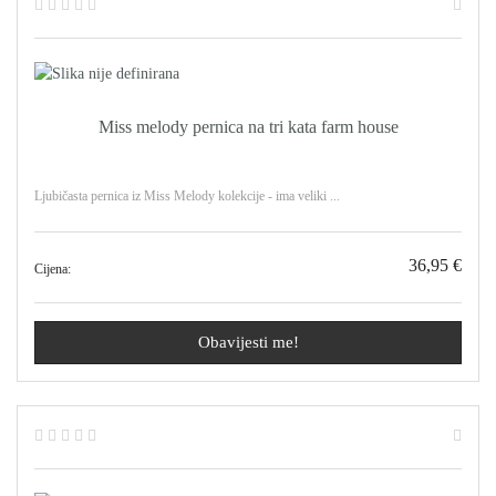
Miss melody pernica na tri kata farm house
Ljubičasta pernica iz Miss Melody kolekcije - ima veliki ...
36,95 €
Cijena:
Obavijesti me!