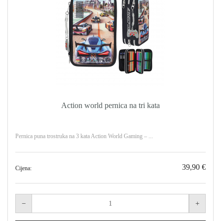
Action world pernica na tri kata
Pernica puna trostruka na 3 kata Action World Gaming – ...
39,90 €
Cijena: