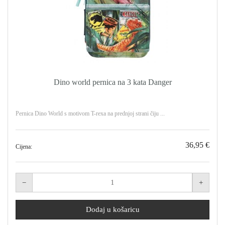
Dino world pernica na 3 kata Danger
Pernica Dino World s motivom T-rexa na prednjoj strani čiju ...
36,95 €
Cijena: