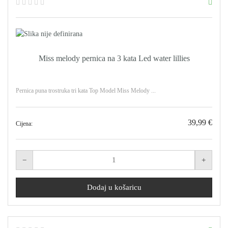
Miss melody pernica na 3 kata Led water lillies
Pernica puna trostruka tri kata Top Model Miss Melody ...
39,99 €
Cijena: