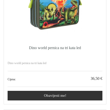
Dino world pernica na tri kata led
Dino world pernica na tri kata led
36,50 €
Cijena:
Obavijesti me!