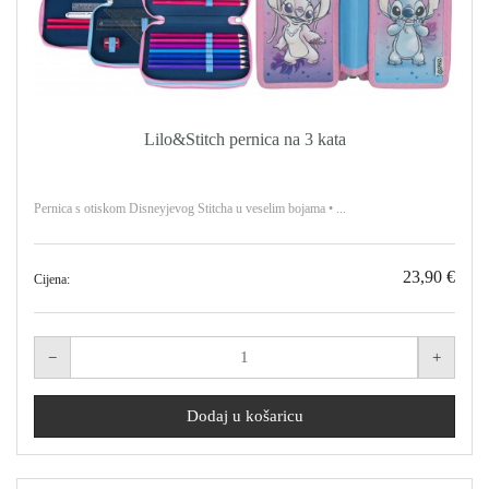
Lilo&Stitch pernica na 3 kata
Pernica s otiskom Disneyjevog Stitcha u veselim bojama • ...
23,90 €
Cijena: