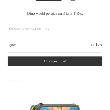
Dino world pernica na 3 kata T-Rex
Dino world pernica na 3 kata T-Rex
37,16 €
Cijena:
Obavijesti me!