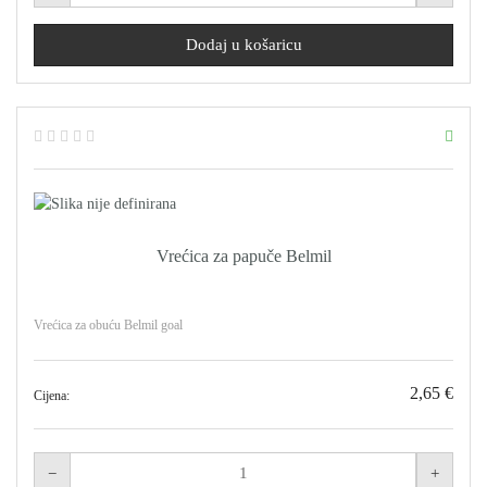
Vrećica za papuče Belmil
Vrećica za obuću Belmil goal
2,65 €
Cijena: