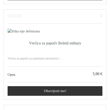
Vrećica za papuče Belmil military
Vrećica za papuče (sa patentnim zatvaračem i ...
5,90 €
Cijena:
Obavijesti me!