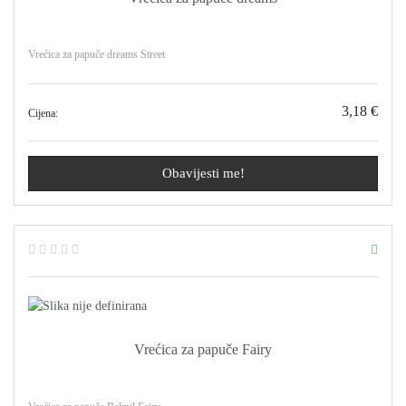
Vrećica za papuče dreams Street
3,18 €
Cijena:
Obavijesti me!
Vrećica za papuče Fairy