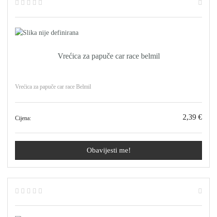
Vrećica za papuče car race belmil
Vrećica za papuče car race Belmil
2,39 €
Cijena:
Obavijesti me!