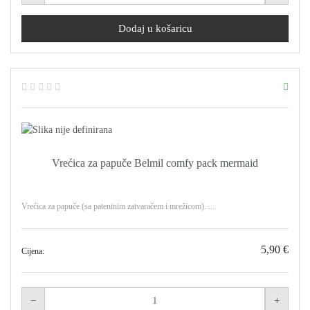
Vrećica za papuče Belmil comfy pack mermaid
Vrećica za papuče (sa patentnim zatvaračem i mrežicom). ...
5,90 €
Cijena: