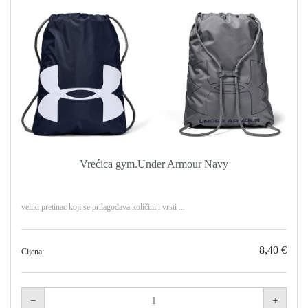
Vrećica gym.Under Armour Navy
veliki pretinac koji se prilagođava količini i vrsti ...
8,40 €
Cijena: