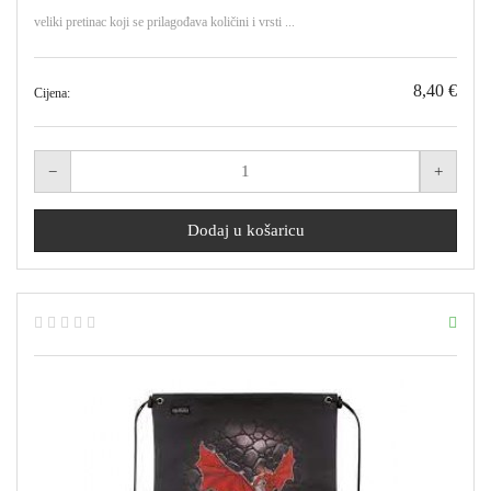
veliki pretinac koji se prilagođava količini i vrsti ...
8,40 €
Cijena: