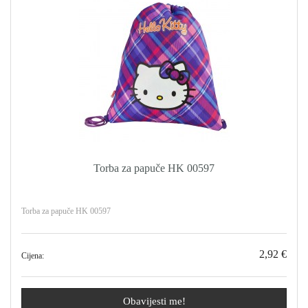
Torba za papuče HK 00597
Torba za papuče HK 00597
2,92 €
Cijena:
Obavijesti me!