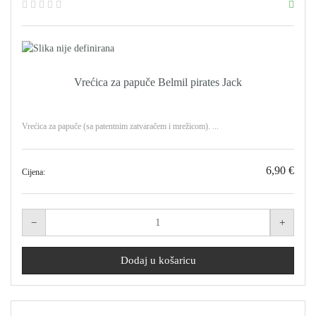
Vrećica za papuče Belmil pirates Jack
Vrećica za papuče (sa patentnim zatvaračem i mrežicom). ...
6,90 €
Cijena: