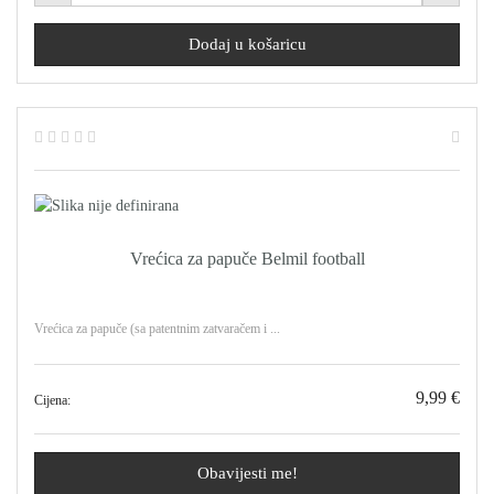
Vrećica za papuče Belmil football
Vrećica za papuče (sa patentnim zatvaračem i ...
9,99 €
Cijena:
Obavijesti me!