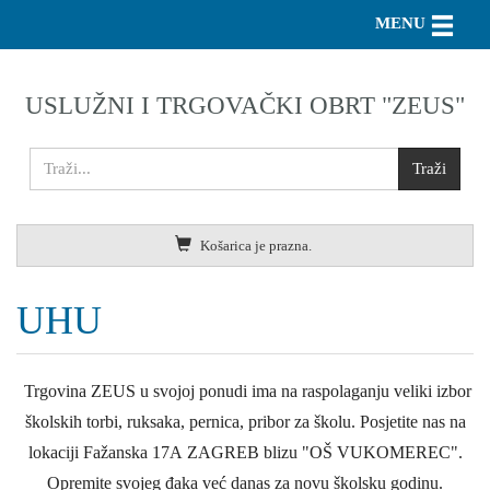
Toggle n
MENU
USLUŽNI I TRGOVAČKI OBRT "ZEUS"
Košarica je prazna.
UHU
Trgovina ZEUS u svojoj ponudi ima na raspolaganju veliki izbor
školskih torbi, ruksaka, pernica, pribor za školu. Posjetite nas na
lokaciji Fažanska 17A ZAGREB blizu "OŠ VUKOMEREC".
Opremite svojeg đaka već danas za novu školsku godinu.