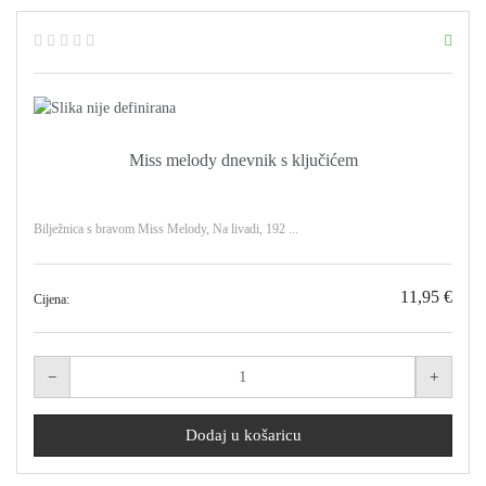
Miss melody dnevnik s ključićem
Bilježnica s bravom Miss Melody, Na livadi, 192 ...
11,95 €
Cijena: