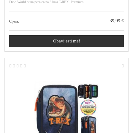
Dino World puna pernica na 3 kata T-REX. Premium ...
39,99 €
Cijena:
Obavijesti me!