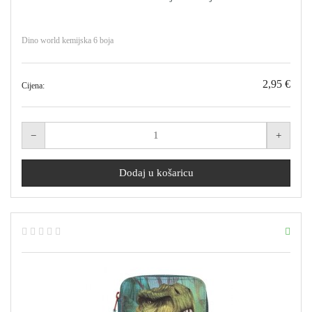
Dino world kemijska 6 boja
2,95 €
Cijena: