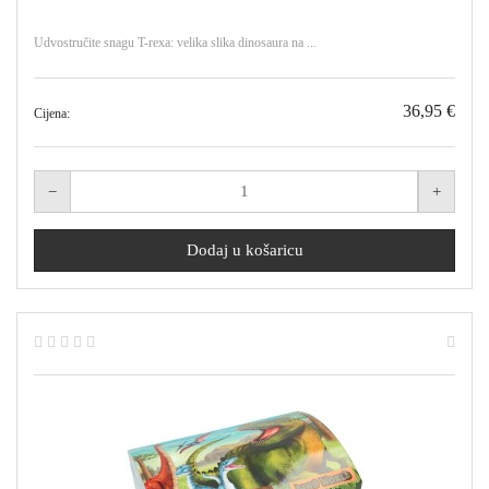
Udvostručite snagu T-rexa: velika slika dinosaura na ...
36,95 €
Cijena: