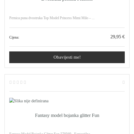
Pernica puna dvostruka Top Model Princess Mimi Milo – ...
29,95 €
Cijena:
Obavijesti me!
Fantasy model bojanka glitter Fun