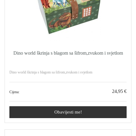
Dino world škrinja s blagom sa šifrom,zvukom i svjetlom
Dino world škrinja s blagom sa šifrom,zvukom i svjetlom
24,95 €
Cijena:
Obavijesti me!