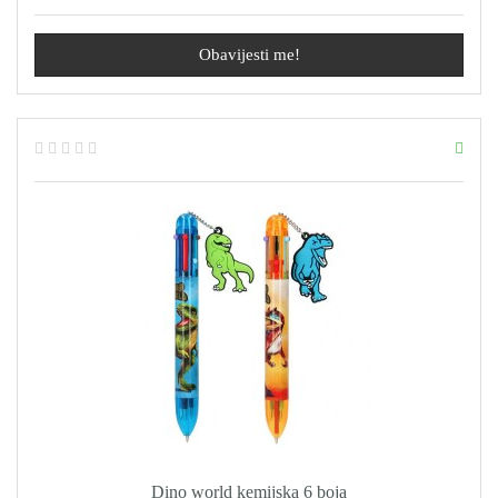
Obavijesti me!
Dino world kemijska 6 boja