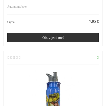
Aqua magic book
7,95 €
Cijena:
Obavijesti me!