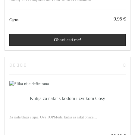
Fantasy Model Bojanka Glitter Fun 570569 - Fantastična ...
9,95 €
Cijena:
Obavijesti me!
Kutija za nakit s kodom i zvukom Cosy
Za mala blaga i tajne. Ova TOPModel kutija za nakit otvara ...