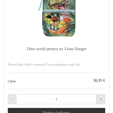
Dino world pernica na 3 kata Danger
Pernica Dino World s motivom T-rexa na prednjoj strani čiju ...
36,95 €
Cijena: