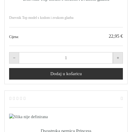
Dnevnik Top model s kodom i zvukom glazba
22,95 €
Cijena:
Dvostruka pernica Princess