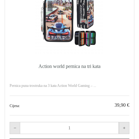
Action world pernica na tri kata
Pernica puna trostruka na 3 kata Action World Gaming – ...
39,90 €
Cijena: