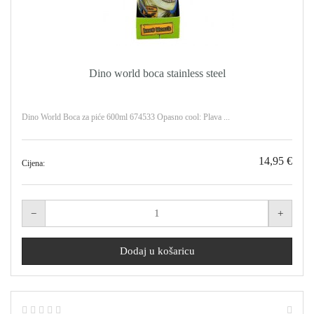
Dino world boca stainless steel
Dino World Boca za piće 600ml 674533 Opasno cool: Plava ...
14,95 €
Cijena: