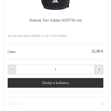
Ruksak Tiro Adidas HS9758 crni
ima: prostran glavni odjeljak na zip; bočni mrežasti ...
32,99 €
Cijena: