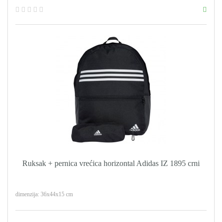
Ruksak + pernica vrećica horizontal Adidas IZ 1895 crni
dimenzija: 36x44x15 cm