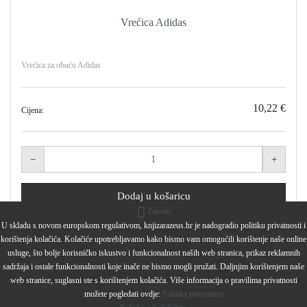
Vrećica Adidas
Vrećica za obuću Adidas
10,22 €
Cijena:
Zatvori
U skladu s novom europskom regulativom, knjizarazeus.hr je nadogradio politiku privatnosti i
korištenja kolačića. Kolačiće upotrebljavamo kako bismo vam omogućili korištenje naše online
usluge, što bolje korisničko iskustvo i funkcionalnost naših web stranica, prikaz reklamnih
sadržaja i ostale funkcionalnosti koje inače ne bismo mogli pružati. Daljnjim korištenjem naše
web stranice, suglasni ste s korištenjem kolačića. Više informacija o pravilima privatnosti
možete pogledati ovdje:
Politika privatnosti