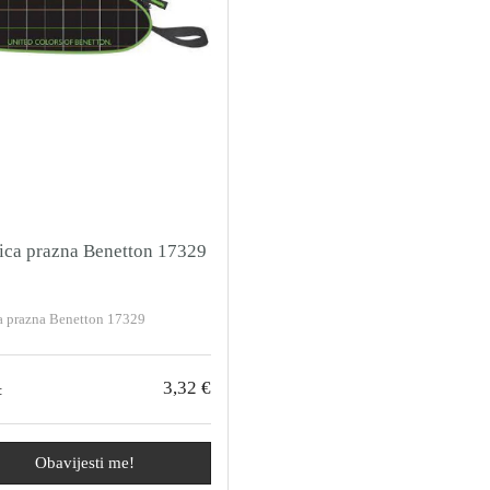
ica prazna Benetton 17329
a prazna Benetton 17329
3,32 €
:
Obavijesti me!