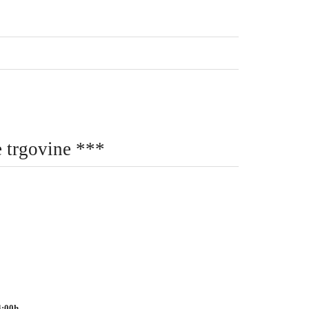
 trgovine ***
4:00h