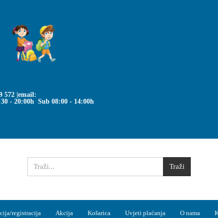
S
9 572
|email:
:30 - 20:00h Sub 08:00 - 14:00h
ija/registracija
Akcija
Košarica
Uvjeti plaćanja
O nama
K