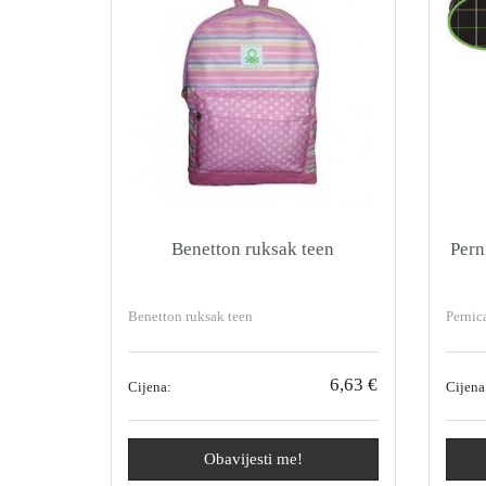
Benetton ruksak teen
Pern
Benetton ruksak teen
Pernic
6,63 €
Cijena:
Cijena
Obavijesti me!