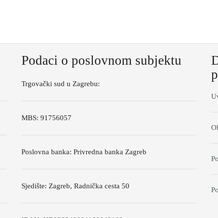
Podaci o poslovnom subjektu
D
p
Trgovački sud u Zagrebu:
Uv
MBS: 91756057
Ob
Poslovna banka: Privredna banka Zagreb
Po
Sjedište: Zagreb, Radnička cesta 50
Po