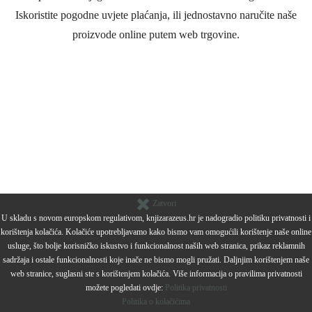
Iskoristite pogodne uvjete plaćanja, ili jednostavno naručite naše
proizvode online putem web trgovine.
Zatvori
U skladu s novom europskom regulativom, knjizarazeus.hr je nadogradio politiku privatnosti i
korištenja kolačića. Kolačiće upotrebljavamo kako bismo vam omogućili korištenje naše online
usluge, što bolje korisničko iskustvo i funkcionalnost naših web stranica, prikaz reklamnih
sadržaja i ostale funkcionalnosti koje inače ne bismo mogli pružati. Daljnjim korištenjem naše
web stranice, suglasni ste s korištenjem kolačića. Više informacija o pravilima privatnosti
možete pogledati ovdje:
Politika privatnosti
Politika o kolačićima