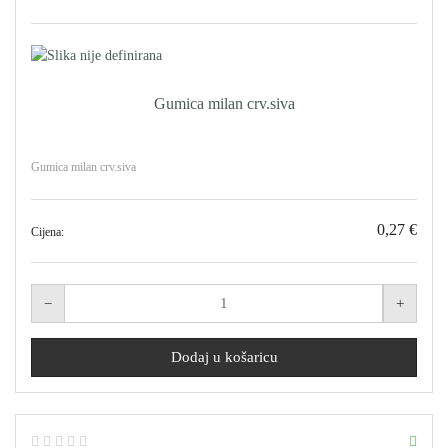
Gumica milan crv.siva
Gumica milan crv.siva
0,27 €
Cijena: