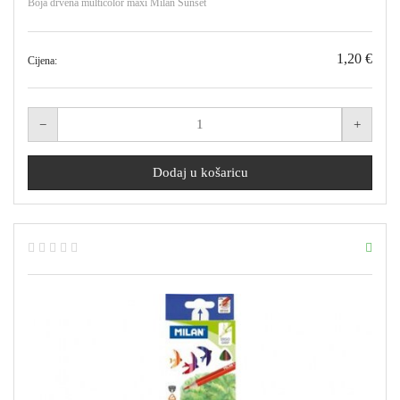
Boja drvena multicolor maxi Milan Sunset
1,20 €
Cijena: