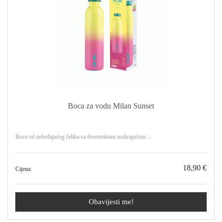
Boca za vodu Milan Sunset
Boca od nehrđajućeg čelika sa dvostrukom izolirajućom ...
18,90 €
Cijena:
Obavijesti me!