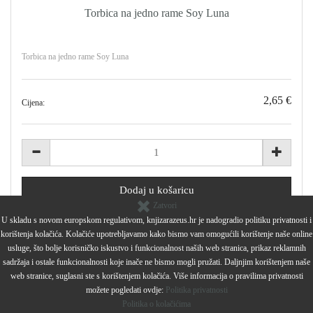
Torbica na jedno rame Soy Luna
Torbica na jedno rame Soy Luna
2,65 €
Cijena:
Zatvori
U skladu s novom europskom regulativom, knjizarazeus.hr je nadogradio politiku privatnosti i
korištenja kolačića. Kolačiće upotrebljavamo kako bismo vam omogućili korištenje naše online
usluge, što bolje korisničko iskustvo i funkcionalnost naših web stranica, prikaz reklamnih
sadržaja i ostale funkcionalnosti koje inače ne bismo mogli pružati. Daljnjim korištenjem naše
web stranice, suglasni ste s korištenjem kolačića. Više informacija o pravilima privatnosti
možete pogledati ovdje:
Politika privatnosti
Politika o kolačićima