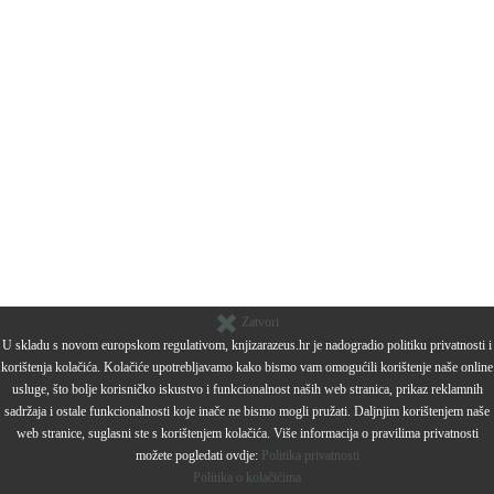
Zatvori
U skladu s novom europskom regulativom, knjizarazeus.hr je nadogradio politiku privatnosti i
korištenja kolačića. Kolačiće upotrebljavamo kako bismo vam omogućili korištenje naše online
usluge, što bolje korisničko iskustvo i funkcionalnost naših web stranica, prikaz reklamnih
sadržaja i ostale funkcionalnosti koje inače ne bismo mogli pružati. Daljnjim korištenjem naše
web stranice, suglasni ste s korištenjem kolačića. Više informacija o pravilima privatnosti
možete pogledati ovdje:
Politika privatnosti
Politika o kolačićima