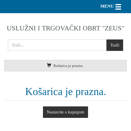
Toggle n
MENU
USLUŽNI I TRGOVAČKI OBRT "ZEUS"
Košarica je prazna.
Košarica je prazna.
Nastavite s kupnjom