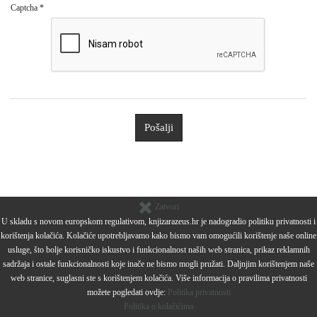
Captcha
*
Pošalji
Zatvori
U skladu s novom europskom regulativom, knjizarazeus.hr je nadogradio politiku privatnosti i
korištenja kolačića. Kolačiće upotrebljavamo kako bismo vam omogućili korištenje naše online
usluge, što bolje korisničko iskustvo i funkcionalnost naših web stranica, prikaz reklamnih
sadržaja i ostale funkcionalnosti koje inače ne bismo mogli pružati. Daljnjim korištenjem naše
web stranice, suglasni ste s korištenjem kolačića. Više informacija o pravilima privatnosti
možete pogledati ovdje:
Politika privatnosti
Politika o kolačićima