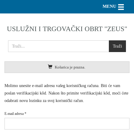
Toggle n
MENU
USLUŽNI I TRGOVAČKI OBRT "ZEUS"
Košarica je prazna.
Molimo unesite e-mail adresu vašeg korisničkog računa. Biti će vam
poslan verifikacijski kôd. Nakon što primite verifikacijski kôd, moći ćete
odabrati novu lozinku za svoj korisnički račun.
E-mail adresa
*